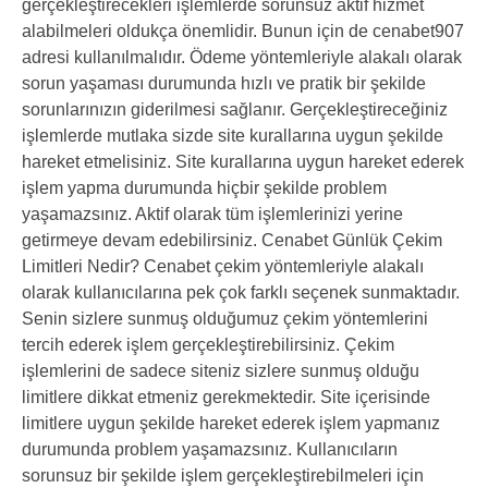
gerçekleştirecekleri işlemlerde sorunsuz aktif hizmet
alabilmeleri oldukça önemlidir. Bunun için de cenabet907
adresi kullanılmalıdır. Ödeme yöntemleriyle alakalı olarak
sorun yaşaması durumunda hızlı ve pratik bir şekilde
sorunlarınızın giderilmesi sağlanır. Gerçekleştireceğiniz
işlemlerde mutlaka sizde site kurallarına uygun şekilde
hareket etmelisiniz. Site kurallarına uygun hareket ederek
işlem yapma durumunda hiçbir şekilde problem
yaşamazsınız. Aktif olarak tüm işlemlerinizi yerine
getirmeye devam edebilirsiniz. Cenabet Günlük Çekim
Limitleri Nedir? Cenabet çekim yöntemleriyle alakalı
olarak kullanıcılarına pek çok farklı seçenek sunmaktadır.
Senin sizlere sunmuş olduğumuz çekim yöntemlerini
tercih ederek işlem gerçekleştirebilirsiniz. Çekim
işlemlerini de sadece siteniz sizlere sunmuş olduğu
limitlere dikkat etmeniz gerekmektedir. Site içerisinde
limitlere uygun şekilde hareket ederek işlem yapmanız
durumunda problem yaşamazsınız. Kullanıcıların
sorunsuz bir şekilde işlem gerçekleştirebilmeleri için