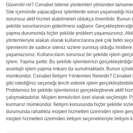
Güvenilir mi? Cenabet ödeme yöntemleri yönünden tamamen gü
Site içerisinde yapacağınız işlemlerde sorun yaşamadığı hizme
sorunsuz aktif hizmet alabilmeleri oldukça önemlidir. Bunun 
şekilde sorunlarınızın giderilmesi sağlanır. Gerçekleştireceğ
yapma durumunda hiçbir şekilde problem yaşamazsınız. Aktif
yöntemleriyle alakalı olarak kullanıcılarına pek çok farklı 
işlemlerini de sadece siteniz sizlere sunmuş olduğu limitle
yaşamazsınız. Kullanıcıların sorunsuz bir şekilde işlem gerçe
işlem. Yapma şarttır. Bu şekilde işlemlerinizi gerçekleştirdiği
avantajlı işlem yapma imkanı da sunulmaktadır. Bunun içinde
mümkündür. Cenabet İletişim Yöntemleri Nelerdir? Cenabet ileti
gibi istediğiniz seçeneği tercih ederek işlem gerçekleştirebili
Problemsiz bir şekilde işlemlerinizi gerçekleştirerek aktif h
çalışmaktadırlar. Müşteri temsilcileri özel olarak seçilmiştir
kurmanız mümkündür. İletişim konusunda hiçbir şekilde sizle
durumunda rahatlıkla müşteri hizmetleri üzerinden işlem gerç
müşteri hizmetleri üzerinden iletişim seçenekleriyle iletişi