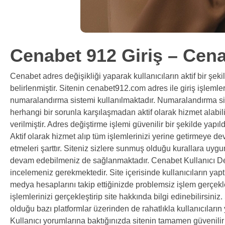
Cenabet 912 Giriş – Cen
Cenabet adres değişikliği yaparak kullanıcıların aktif bir ş
belirlenmiştir. Sitenin cenabet912.com adres ile giriş işlemle
numaralandırma sistemi kullanılmaktadır. Numaralandırma sist
herhangi bir sorunla karşılaşmadan aktif olarak hizmet alabil
verilmiştir. Adres değiştirme işlemi güvenilir bir şekilde yap
Aktif olarak hizmet alıp tüm işlemlerinizi yerine getirmeye de
etmeleri şarttır. Siteniz sizlere sunmuş olduğu kurallara uy
devam edebilmeniz de sağlanmaktadır. Cenabet Kullanıcı Dene
incelemeniz gerekmektedir. Site içerisinde kullanıcıların ya
medya hesaplarını takip ettiğinizde problemsiz işlem gerçekleş
işlemlerinizi gerçekleştirip site hakkında bilgi edinebilirsin
olduğu bazı platformlar üzerinden de rahatlıkla kullanıcıların 
Kullanıcı yorumlarına baktığınızda sitenin tamamen güvenilir