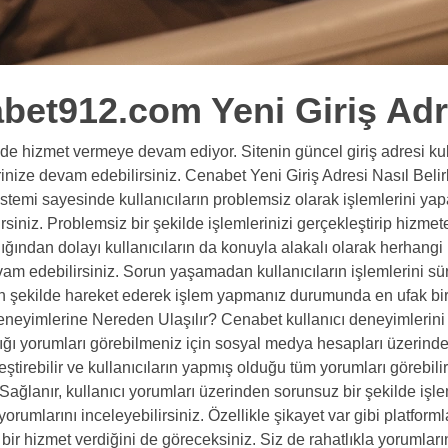
abet912.com Yeni Giriş Adr
ekilde hizmet vermeye devam ediyor. Sitenin güncel giriş adresi 
rinize devam edebilirsiniz. Cenabet Yeni Giriş Adresi Nasıl Belir
emi sayesinde kullanıcıların problemsiz olarak işlemlerini yapa
irsiniz. Problemsiz bir şekilde işlemlerinizi gerçekleştirip hi
ıldığından dolayı kullanıcıların da konuyla alakalı olarak herha
vam edebilirsiniz. Sorun yaşamadan kullanıcıların işlemlerini sü
gun şekilde hareket ederek işlem yapmanız durumunda en ufak bir
yimlerine Nereden Ulaşılır? Cenabet kullanıcı deneyimlerini er
ptığı yorumları görebilmeniz için sosyal medya hesapları üzerind
tirebilir ve kullanıcıların yapmış olduğu tüm yorumları görebilirs
iz. Sağlanır, kullanıcı yorumları üzerinden sorunsuz bir şekilde
yorumlarını inceleyebilirsiniz. Özellikle şikayet var gibi platform
 bir hizmet verdiğini de göreceksiniz. Siz de rahatlıkla yorumla