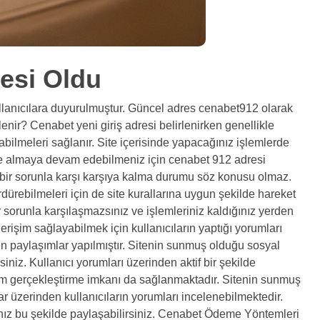
esi Oldu
kullanıcılara duyurulmuştur. Güncel adres cenabet912 olarak
lenir? Cenabet yeni giriş adresi belirlenirken genellikle
bilmeleri sağlanır. Site içerisinde yapacağınız işlemlerde
zmete almaya devam edebilmeniz için cenabet 912 adresi
ngi bir sorunla karşı karşıya kalma durumu söz konusu olmaz.
rdürebilmeleri için de site kurallarına uygun şekilde hareket
 sorunla karşılaşmazsınız ve işlemleriniz kaldığınız yerden
işim sağlayabilmek için kullanıcıların yaptığı yorumları
en paylaşımlar yapılmıştır. Sitenin sunmuş olduğu sosyal
iniz. Kullanıcı yorumları üzerinden aktif bir şekilde
 işlem gerçekleştirme imkanı da sağlanmaktadır. Sitenin sunmuş
lar üzerinden kullanıcıların yorumları incelenebilmektedir.
rınız bu şekilde paylaşabilirsiniz. Cenabet Ödeme Yöntemleri