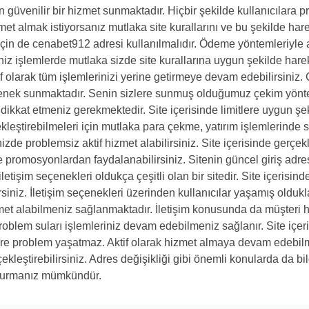
venilir bir hizmet sunmaktadır. Hiçbir şekilde kullanıcılara p
t almak istiyorsanız mutlaka site kurallarını ve bu şekilde harek
için de cenabet912 adresi kullanılmalıdır. Ödeme yöntemleriyle 
iniz işlemlerde mutlaka sizde site kurallarına uygun şekilde hare
 olarak tüm işlemlerinizi yerine getirmeye devam edebilirsiniz
seçenek sunmaktadır. Senin sizlere sunmuş olduğumuz çekim yöntem
re dikkat etmeniz gerekmektedir. Site içerisinde limitlere uygu
kleştirebilmeleri için mutlaka para çekme, yatırım işlemlerinde s
nizde problemsiz aktif hizmet alabilirsiniz. Site içerisinde gerçek
 promosyonlardan faydalanabilirsiniz. Sitenin güncel giriş adre
şim seçenekleri oldukça çeşitli olan bir sitedir. Site içerisinde 
rsiniz. İletişim seçenekleri üzerinden kullanıcılar yaşamış oldukla
izmet alabilmeniz sağlanmaktadır. İletişim konusunda da müşteri 
. Problem suları işlemleriniz devam edebilmeniz sağlanır. Site içe
re problem yaşatmaz. Aktif olarak hizmet almaya devam edebilm
ekleştirebilirsiniz. Adres değişikliği gibi önemli konularda da 
m kurmanız mümkündür.