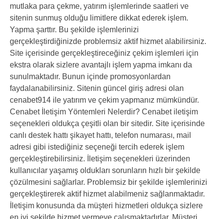
mutlaka para çekme, yatırım işlemlerinde saatleri ve
sitenin sunmuş olduğu limitlere dikkat ederek işlem.
Yapma şarttır. Bu şekilde işlemlerinizi
gerçekleştirdiğinizde problemsiz aktif hizmet alabilirsiniz.
Site içerisinde gerçekleştireceğiniz çekim işlemleri için
ekstra olarak sizlere avantajlı işlem yapma imkanı da
sunulmaktadır. Bunun içinde promosyonlardan
faydalanabilirsiniz. Sitenin güncel giriş adresi olan
cenabet914 ile yatırım ve çekim yapmanız mümkündür.
Cenabet İletişim Yöntemleri Nelerdir? Cenabet iletişim
seçenekleri oldukça çeşitli olan bir sitedir. Site içerisinde
canlı destek hattı şikayet hattı, telefon numarası, mail
adresi gibi istediğiniz seçeneği tercih ederek işlem
gerçekleştirebilirsiniz. İletişim seçenekleri üzerinden
kullanıcılar yaşamış oldukları sorunların hızlı bir şekilde
çözülmesini sağlarlar. Problemsiz bir şekilde işlemlerinizi
gerçekleştirerek aktif hizmet alabilmeniz sağlanmaktadır.
İletişim konusunda da müşteri hizmetleri oldukça sizlere
en iyi şekilde hizmet vermeye çalışmaktadırlar. Müşteri