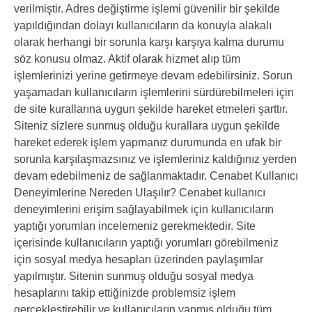
verilmiştir. Adres değiştirme işlemi güvenilir bir şekilde
yapıldığından dolayı kullanıcıların da konuyla alakalı
olarak herhangi bir sorunla karşı karşıya kalma durumu
söz konusu olmaz. Aktif olarak hizmet alıp tüm
işlemlerinizi yerine getirmeye devam edebilirsiniz. Sorun
yaşamadan kullanıcıların işlemlerini sürdürebilmeleri için
de site kurallarına uygun şekilde hareket etmeleri şarttır.
Siteniz sizlere sunmuş olduğu kurallara uygun şekilde
hareket ederek işlem yapmanız durumunda en ufak bir
sorunla karşılaşmazsınız ve işlemleriniz kaldığınız yerden
devam edebilmeniz de sağlanmaktadır. Cenabet Kullanıcı
Deneyimlerine Nereden Ulaşılır? Cenabet kullanıcı
deneyimlerini erişim sağlayabilmek için kullanıcıların
yaptığı yorumları incelemeniz gerekmektedir. Site
içerisinde kullanıcıların yaptığı yorumları görebilmeniz
için sosyal medya hesapları üzerinden paylaşımlar
yapılmıştır. Sitenin sunmuş olduğu sosyal medya
hesaplarını takip ettiğinizde problemsiz işlem
gerçekleştirebilir ve kullanıcıların yapmış olduğu tüm