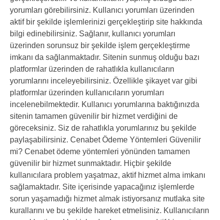
yorumları görebilirsiniz. Kullanıcı yorumları üzerinden
aktif bir şekilde işlemlerinizi gerçekleştirip site hakkında
bilgi edinebilirsiniz. Sağlanır, kullanıcı yorumları
üzerinden sorunsuz bir şekilde işlem gerçekleştirme
imkanı da sağlanmaktadır. Sitenin sunmuş olduğu bazı
platformlar üzerinden de rahatlıkla kullanıcıların
yorumlarını inceleyebilirsiniz. Özellikle şikayet var gibi
platformlar üzerinden kullanıcıların yorumları
incelenebilmektedir. Kullanıcı yorumlarına baktığınızda
sitenin tamamen güvenilir bir hizmet verdiğini de
göreceksiniz. Siz de rahatlıkla yorumlarınız bu şekilde
paylaşabilirsiniz. Cenabet Ödeme Yöntemleri Güvenilir
mi? Cenabet ödeme yöntemleri yönünden tamamen
güvenilir bir hizmet sunmaktadır. Hiçbir şekilde
kullanıcılara problem yaşatmaz, aktif hizmet alma imkanı
sağlamaktadır. Site içerisinde yapacağınız işlemlerde
sorun yaşamadığı hizmet almak istiyorsanız mutlaka site
kurallarını ve bu şekilde hareket etmelisiniz. Kullanıcıların